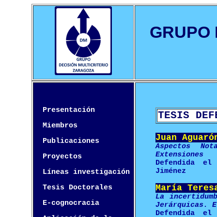
GRUPO 
Presentación
TESIS DEF
Miembros
Juan Aguaró
Publicaciones
Aspectos Not
Extensiones
Proyectos
Defendida el
Jiménez
Líneas investigación
María Teres
Tesis Doctorales
La incertidum
E-cognocracia
Jerárquicas. E
Defendida el