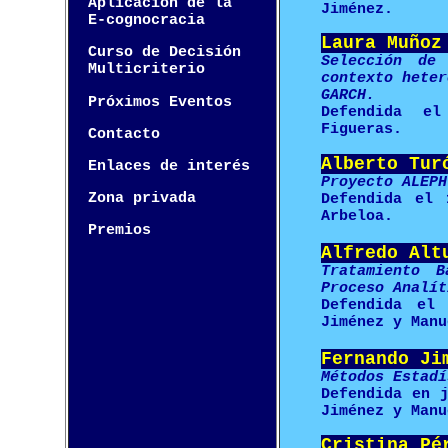
Aplicación de la
Jiménez.
E-cognocracia
Laura Muñoz
Curso de Decisión
Selección de
Multicriterio
contexto heter
GARCH.
Próximos Eventos
Defendida el
Figueras.
Contacto
Alberto Tur
Enlaces de interés
Proyecto ALEPH
Zona privada
Defendida el 
Arbeloa.
Premios
Alfredo Alt
Tratamiento 
Proceso Analít
Defendida el
Jiménez y Manu
Fernando Ji
Métodos Estadí
Defendida en 
Jiménez y Manu
Cristina Pé