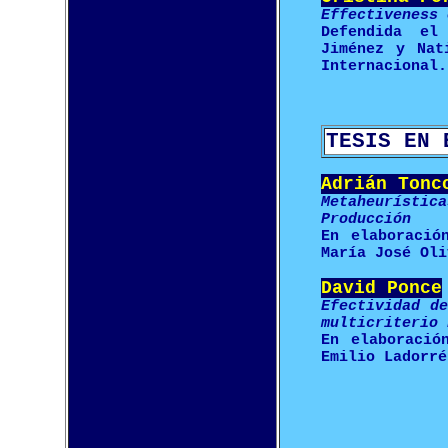
Effectiveness 
Defendida el
Jiménez y Nat
Internacional.
TESIS EN 
Adrián Tonc
Metaheurísti
Producción
En elaboració
María José Oli
David Ponce
Efectividad d
multicriterio 
En elaboració
Emilio Ladorré