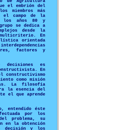
o de Agricultura
ue el embrión del
los miembros más
n el campo de la
de los años 80 y
grupo se dedica a
mplejos desde la
multicriterio. En
lística orientada
 interdependencias
ores, factores y
 decisiones es
onstructivista. En
el constructivismo
miento como misión
as. La filosofía
ra la esencia del
ste el que aprende
o, entendido éste
fectuada por los
del problema, su
ón en la obtención
e decisión y los