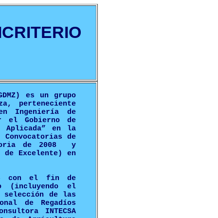
ICRITERIO
GDMZ) es un grupo
za, perteneciente
en Ingeniería de
r el Gobierno de
n Aplicada” en la
s Convocatorias de
atoria de 2008 y
a de Excelente) en
6 con el fin de
o (incluyendo el
a selección de las
onal de Regadíos
onsultora INTECSA