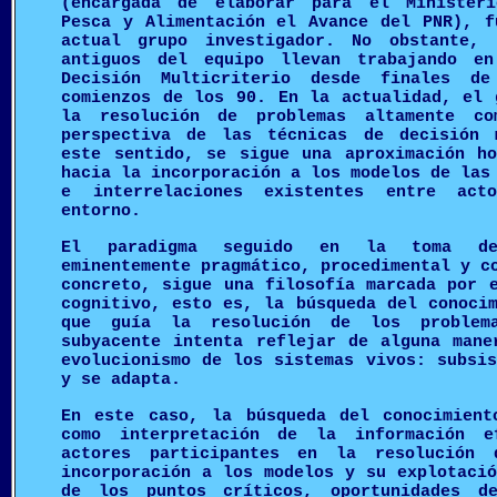
(encargada de elaborar para el Ministeri
Pesca y Alimentación el Avance del PNR), f
actual grupo investigador. No obstante, 
antiguos del equipo llevan trabajando e
Decisión Multicriterio desde finales 
comienzos de los 90. En la actualidad, el 
la resolución de problemas altamente co
perspectiva de las técnicas de decisión 
este sentido, se sigue una aproximación ho
hacia la incorporación a los modelos de las
e interrelaciones existentes entre act
entorno.
El paradigma seguido en la toma de
eminentemente pragmático, procedimental y c
concreto, sigue una filosofía marcada por 
cognitivo, esto es, la búsqueda del conoci
que guía la resolución de los problem
subyacente intenta reflejar de alguna mane
evolucionismo de los sistemas vivos: subsi
y se adapta.
En este caso, la búsqueda del conocimient
como interpretación de la información e
actores participantes en la resolución 
incorporación a los modelos y su explotaci
de los puntos críticos, oportunidades d