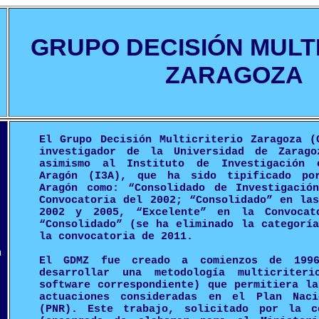
GRUPO DECISIÓN MULT
ZARAGOZA
El Grupo Decisión Multicriterio Zaragoza (
investigador de la Universidad de Zarago
asimismo al Instituto de Investigación 
Aragón (I3A), que ha sido tipificado po
Aragón como: “Consolidado de Investigació
Convocatoria del 2002; “Consolidado” en la
2002 y 2005, “Excelente” en la Convoc
“Consolidado” (se ha eliminado la categorí
la convocatoria de 2011.
n
El GDMZ fue creado a comienzos de 199
desarrollar una metodología multicriteri
software correspondiente) que permitiera l
actuaciones consideradas en el Plan Naci
(PNR). Este trabajo, solicitado por la c